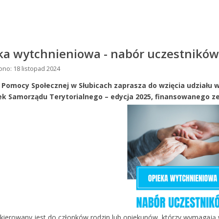
ka wytchnieniowa - nabór uczestników
no: 18 listopad 2024
 Pomocy Społecznej w Słubicach zaprasza do wzięcia udziału
w
ek Samorządu Terytorialnego
– edycja 2025, finansowanego z
kierowany jest do członków rodzin lub opiekunów, którzy wymagają 