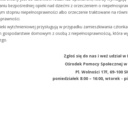
niu bezpośredniej opieki nad dziećmi z orzeczeniem o niepełnospra
ym stopniu niepełnosprawności albo orzeczenie traktowane na równi
sprawności.
pieki wytchnieniowej przysługują w przypadku zamieszkiwania członk
 gospodarstwie domowym z osobą z niepełnosprawnością, która wyma
ego.
Zgłoś się do nas i weź udział w
Ośrodek Pomocy Społecznej w
Pl. Wolności 17F, 69-100 S
poniedziałek 8:00 – 16:00, wtorek - pi