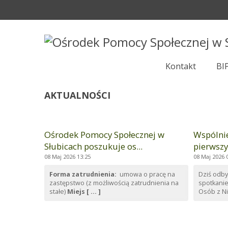
Kontakt
BI
AKTUALNOŚCI
Ośrodek Pomocy Społecznej w
Wspólni
Słubicach poszukuje os...
pierwszy
08 Maj 2026 13:25
08 Maj 2026 
Forma zatrudnienia:
umowa o pracę na
Dziś odby
zastępstwo (z możliwością zatrudnienia na
spotkanie
stałe)
Miejs [ ... ]
Osób z Nie 