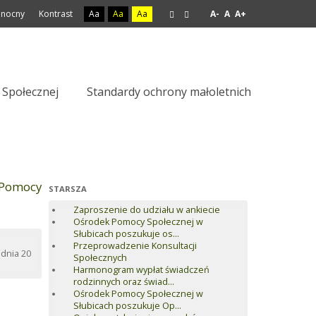
 nocny
Kontrast
Aa
Aa
Aa
A-
A
A+
Społecznej
Standardy ochrony małoletnich
 Pomocy
STARSZA
Zaproszenie do udziału w ankiecie
Ośrodek Pomocy Społecznej w
Słubicach poszukuje os...
Przeprowadzenie Konsultacji
 dnia 20
Społecznych
Harmonogram wypłat świadczeń
rodzinnych oraz świad...
Ośrodek Pomocy Społecznej w
Słubicach poszukuje Op...