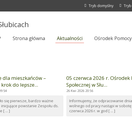
Tryb domyślny
Tryb
P
Strona główna
Aktualności
Ośrodek Pomocy 
e dla mieszkańców –
05 czerwca 2026 r. Ośrodek
 krok do lepsze...
Społecznej w Słu...
09:54
26 Kwi 2026 20:56
ło się pierwsze, bardzo ważne
Informujemy, że odpracowanie dnia
 inicjujące powstanie Zespołu ds.
wolnego od pracy nastąpi w sobotę
[ ... ]
czerwca 2026 r. w god [ ... ]