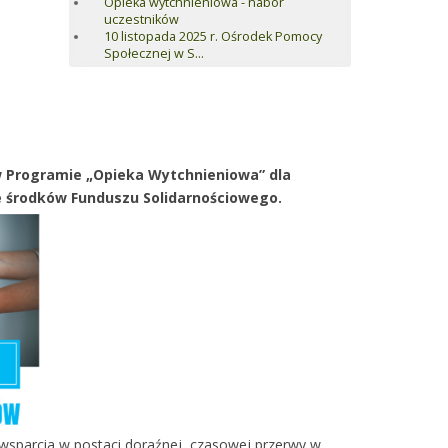
Opieka wytchnieniowa - nabór
uczestników
10 listopada 2025 r. Ośrodek Pomocy
Społecznej w S...
 Programie „Opieka Wytchnieniowa” dla
e środków Funduszu Solidarnościowego.
wsparcia w postaci doraźnej, czasowej przerwy w